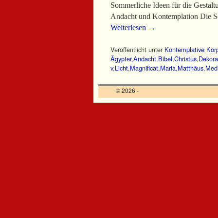
Sommerliche Ideen für die Gestal
Andacht und Kontemplation Die S
Weiterlesen
→
Veröffentlicht unter
Kontemplative Körp
Ägypter
,
Andacht
,
Bibel
,
Christus
,
Dekora
v
,
Licht
,
Magnificat
,
Maria
,
Matthäus
,
Medi
© 2026 -