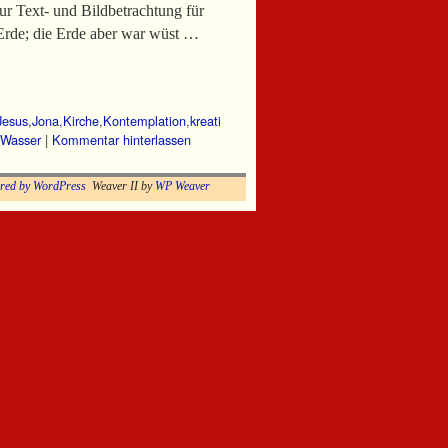
 Text- und Bildbetrachtung für
rde; die Erde aber war wüst …
Jesus
,
Jona
,
Kirche
,
Kontemplation
,
kreati
Wasser
|
Kommentar hinterlassen
red by WordPress
Weaver II by
WP Weaver