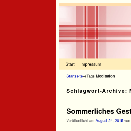
Zum Inhalt wechseln
Zum sekundären Inhalt wechseln
Start
Impressum
Startseite
→Tags
Meditation
Schlagwort-Archive:
Sommerliches Gest
Veröffentlicht am
August 24, 2015
vo