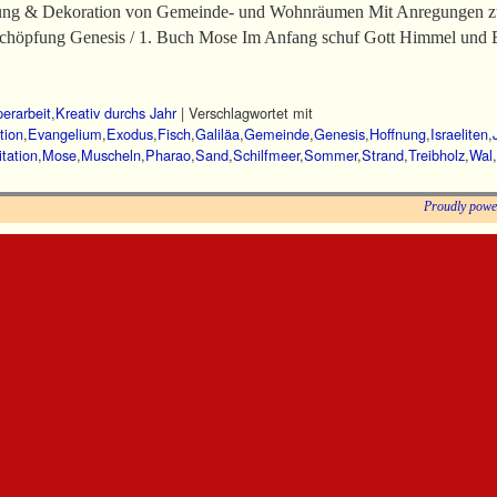
tung & Dekoration von Gemeinde- und Wohnräumen Mit Anregungen zur
chöpfung Genesis / 1. Buch Mose Im Anfang schuf Gott Himmel und E
erarbeit
,
Kreativ durchs Jahr
|
Verschlagwortet mit
tion
,
Evangelium
,
Exodus
,
Fisch
,
Galiläa
,
Gemeinde
,
Genesis
,
Hoffnung
,
Israeliten
,
tation
,
Mose
,
Muscheln
,
Pharao
,
Sand
,
Schilfmeer
,
Sommer
,
Strand
,
Treibholz
,
Wal
,
Proudly powe