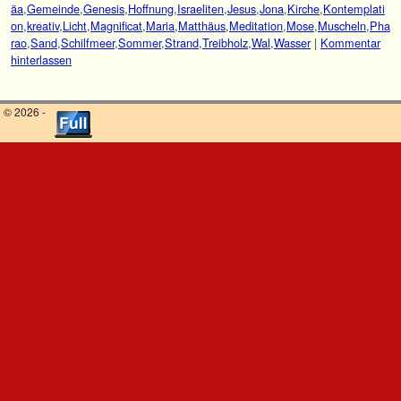
äa
,
Gemeinde
,
Genesis
,
Hoffnung
,
Israeliten
,
Jesus
,
Jona
,
Kirche
,
Kontemplati
on
,
kreativ
,
Licht
,
Magnificat
,
Maria
,
Matthäus
,
Meditation
,
Mose
,
Muscheln
,
Pha
rao
,
Sand
,
Schilfmeer
,
Sommer
,
Strand
,
Treibholz
,
Wal
,
Wasser
|
Kommentar
hinterlassen
© 2026 -