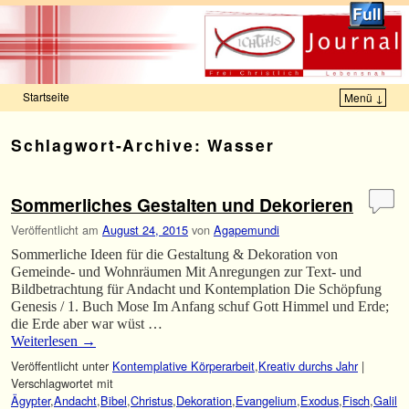
Startseite
Menü ↓
Zum Inhalt wechseln
Zum sekundären Inhalt wechseln
Schlagwort-Archive:
Wasser
Sommerliches Gestalten und Dekorieren
Veröffentlicht am
August 24, 2015
von
Agapemundi
Sommerliche Ideen für die Gestaltung & Dekoration von
Gemeinde- und Wohnräumen Mit Anregungen zur Text- und
Bildbetrachtung für Andacht und Kontemplation Die Schöpfung
Genesis / 1. Buch Mose Im Anfang schuf Gott Himmel und Erde;
die Erde aber war wüst …
Weiterlesen
→
Veröffentlicht unter
Kontemplative Körperarbeit
,
Kreativ durchs Jahr
|
Verschlagwortet mit
Ägypter
,
Andacht
,
Bibel
,
Christus
,
Dekoration
,
Evangelium
,
Exodus
,
Fisch
,
Galil