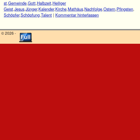
st
,
Gemeinde
,
Gott
,
Halbzeit
,
Heiliger
Geist
,
Jesus
,
Jünger
,
Kalender
,
Kirche
,
Mathäus
,
Nachfolge
,
Ostern
,
Pfingsten
,
Schöpfer
,
Schöpfung
,
Talent
|
Kommentar hinterlassen
© 2026 -