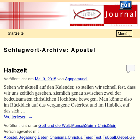
Startseite
Menü ↓
Zum Inhalt wechseln
Zum sekundären Inhalt wechseln
Schlagwort-Archive:
Apostel
Halbzeit
Veröffentlicht am
Mai 3, 2015
von
Agapemundi
Sehen wir aktuell auf den Kalender, so stellen wir schnell fest, dass
wir uns zeitlich gesehen, ziemlich genau zwischen zwei der
bedeutsamsten christlichen Hochfeste bewegen. Man könnte also
im Rückblick auf das vergangene Osterfest und im Hinblick auf
das sich …
Weiterlesen
→
Veröffentlicht unter
Gott und die Welt
,
MenschSein + ChristSein
|
Verschlagwortet mit
Apostel
,
Begabung
,
Beten
,
Charisma
,
Christus
,
Feier
,
Fest
,
Fußball
,
Gebet
,
Gei