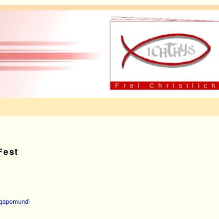
Fest
gapemundi