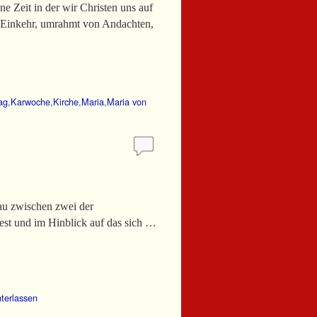
 Zeit in der wir Christen uns auf
re Einkehr, umrahmt von Andachten,
ag
,
Karwoche
,
Kirche
,
Maria
,
Maria von
enau zwischen zwei der
est und im Hinblick auf das sich …
terlassen