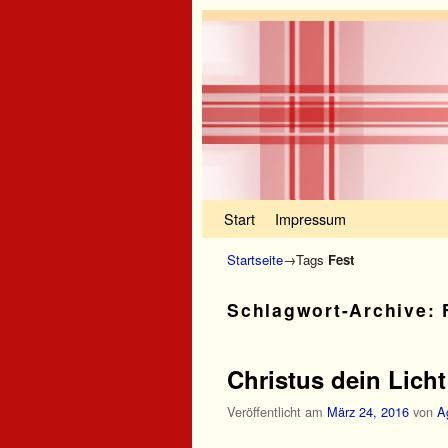
Zum Inhalt wechseln
Zum sekundären Inhalt wechseln
Start
Impressum
Startseite
→Tags
Fest
Schlagwort-Archive:
Christus dein Licht
Veröffentlicht am
März 24, 2016
von
A