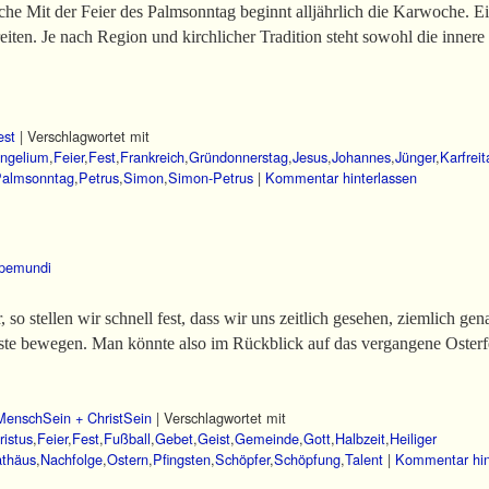
 Mit der Feier des Palmsonntag beginnt alljährlich die Karwoche. Eine
eiten. Je nach Region und kirchlicher Tradition steht sowohl die inne
est
|
Verschlagwortet mit
ngelium
,
Feier
,
Fest
,
Frankreich
,
Gründonnerstag
,
Jesus
,
Johannes
,
Jünger
,
Karfreit
almsonntag
,
Petrus
,
Simon
,
Simon-Petrus
|
Kommentar hinterlassen
pemundi
 so stellen wir schnell fest, dass wir uns zeitlich gesehen, ziemlich g
ste bewegen. Man könnte also im Rückblick auf das vergangene Osterf
MenschSein + ChristSein
|
Verschlagwortet mit
ristus
,
Feier
,
Fest
,
Fußball
,
Gebet
,
Geist
,
Gemeinde
,
Gott
,
Halbzeit
,
Heiliger
thäus
,
Nachfolge
,
Ostern
,
Pfingsten
,
Schöpfer
,
Schöpfung
,
Talent
|
Kommentar hin