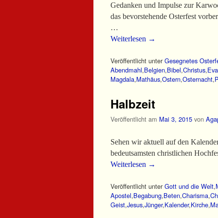
Gedanken und Impulse zur Karwoche
das bevorstehende Osterfest vorber
…
Weiterlesen
→
Veröffentlicht unter
Gesegnetes Osterf
Abendmahl
,
Belgien
,
Bibel
,
Christus
,
Eva
Magdala
,
Mathäus
,
Ostern
,
Osternacht
,
P
Halbzeit
Veröffentlicht am
Mai 3, 2015
von
Aga
Sehen wir aktuell auf den Kalender,
bedeutsamsten christlichen Hochfe
Weiterlesen
→
Veröffentlicht unter
Gott und die Welt
,
Apostel
,
Begabung
,
Beten
,
Charisma
,
Ch
Geist
,
Jesus
,
Jünger
,
Kalender
,
Kirche
,
Ma